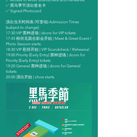
✅ 黑马季节演出签名卡
✅ Signed Photocard
演出当天时间表 (可变动) Admission Times
(subject to change):
17:30 VIP 票种进场 | doors for VIP tickets
17:45 粉丝见面合影会开始 | Meet & Greet Event /
Photo Session starts
18:30 VIP 彩排开始 | VIP Soundcheck / Rehearsal
19:00 Priority (Early Entry) 票种进场 | doors for
Priority (Early Entry) tickets
19:20 General 票种进场 | doors for General
tickets
20:00 演出开始 | show starts