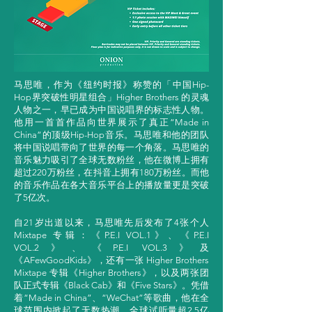
马思唯，作为《纽约时报》称赞的「中国Hip-
Hop界突破性明星组合」Higher Brothers 的灵魂
人物之一，早已成为中国说唱界的标志性人物。
他用一首首作品向世界展示了真正“Made in
China”的顶级Hip-Hop音乐。马思唯和他的团队
将中国说唱带向了世界的每一个角落。马思唯的
音乐魅力吸引了全球无数粉丝，他在微博上拥有
超过220万粉丝，在抖音上拥有180万粉丝。而他
的音乐作品在各大音乐平台上的播放量更是突破
了5亿次。
自21岁出道以来，马思唯先后发布了4张个人
Mixtape 专辑：《P.E.I VOL.1》、《P.E.I
VOL.2》、《P.E.I VOL.3》及
《AFewGoodKids》，还有一张 Higher Brothers
Mixtape 专辑《Higher Brothers》，以及两张团
队正式专辑《Black Cab》和《Five Stars》。凭借
着“Made in China”、“WeChat”等歌曲，他在全
球范围内掀起了无数热潮，全球试听量超2.5亿