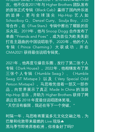
次。他不仅在2017年与 Higher Brothers 团队发布
的首张正式专辑《Black Cab》赢得了国内外乐迷
的追捧，更与全球顶尖 Hip-Hop 艺人如
Schoolboy Q、Denzel Curry、Soulja Boy、J.I.D
等合作，在《Five Stars》专辑中擦出了耀眼的音
乐火花。2019年，他与 Snoop Dogg 合作发布了
单曲 “Friends and Foes”，成为首位为欧美美剧
打造主题曲的中国说唱歌手。2020年，他的个人
专辑《Prince Charming》大获成功，并在
CMA2021 获得最佳说唱专辑奖。
2021年，他再度引爆音乐圈，发行了第二张个人
专辑《Dark House》。2022年，他相继发布了第
三张个人专辑《Humble Swag》、《Humble
Swag GT Mixtape》以及《Very Special Odd
Person Mixtape》。马思唯凭借着一部又一部作
品，向世界展示了真正 Made In China 的顶级
Hip-Hop 音乐，并助力 Higher Brothers 获得了网
易云音乐 2018 年度最佳说唱团体奖项。
“天空没有极限，我还在等下一个突破。”
时隔一年，马思唯将重返多元文化交融之地，为
巴黎和伦敦带来最燃的 Live 现场🔥
黑马季节即将席卷欧洲，你准备好了吗⁉️