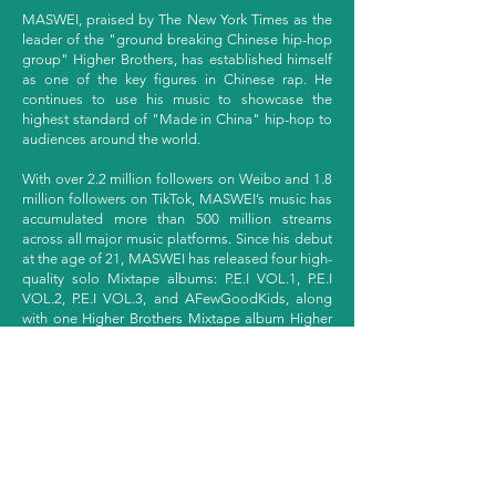
MASWEI, praised by The New York Times as the
leader of the "ground breaking Chinese hip-hop
group" Higher Brothers, has established himself
as one of the key figures in Chinese rap. He
continues to use his music to showcase the
highest standard of "Made in China" hip-hop to
audiences around the world.
With over 2.2 million followers on Weibo and 1.8
million followers on TikTok, MASWEI’s music has
accumulated more than 500 million streams
across all major music platforms. Since his debut
at the age of 21, MASWEI has released four high-
quality solo Mixtape albums: P.E.I VOL.1, P.E.I
VOL.2, P.E.I VOL.3, and AFewGoodKids, along
with one Higher Brothers Mixtape album Higher
Brothers, and two group studio albums Black
Cab and Five Stars. With hit singles like “Made in
China” and “WeChat,” he has taken the world by
storm, racking up over 250 million global plays.
Starting with the 2017 release of Black Cab, the
group's debut studio album, he has been selling
out venues worldwide. He collaborated with top